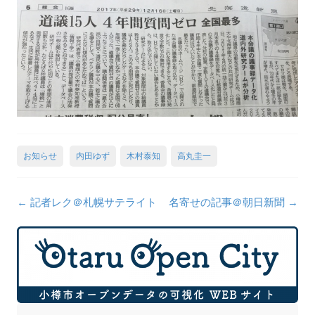
お知らせ
内田ゆず
木村泰知
高丸圭一
投
←
記者レク＠札幌サテライト
名寄せの記事＠朝日新聞
→
稿
ナ
ビ
ゲ
ー
シ
ョ