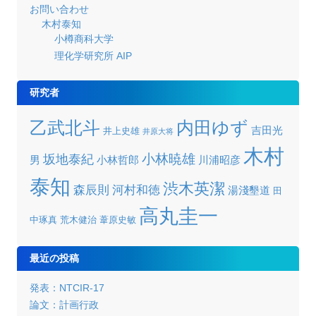
お問い合わせ
木村泰知
小樽商科大学
理化学研究所 AIP
研究者
乙武北斗
内田ゆず
吉田光
井上史雄
井原大将
木村
小林暁雄
坂地泰紀
男
小林哲郎
川浦昭彦
泰知
渋木英潔
森辰則
河村和徳
湯淺墾道
田
高丸圭一
中琢真
荒木健治
葦原史敏
最近の投稿
発表：NTCIR-17
論文：計画行政