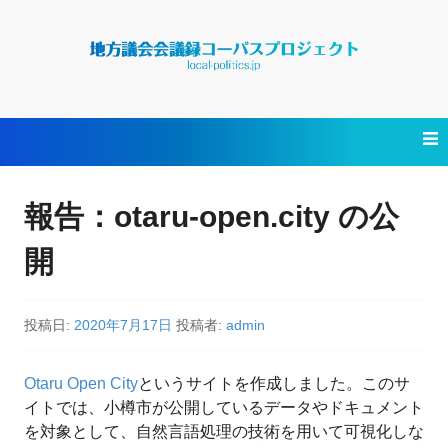
コ
ン
テ
ン
報告：otaru-open.city の公
ツ
へ
開
ス
キ
ッ
プ
投稿日:
2020年7月17日
投稿者:
admin
Otaru Open City
というサイトを作成しました。このサ
イトでは、小樽市が公開しているデータやドキュメント
を対象として、自然言語処理の技術を用いて可視化しな