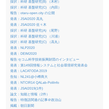
採択：科研 基盤研究(B) （木村）
採択：科研 基盤研究(C) （内田）
報告：otaru-open.city の公開
発表：JSAI2020 高丸
発表：JSAI2020 佐々木
採択：科研 基盤研究(A) （尾野）
採択：科研 基盤研究(C) （川浦）
採択：科研 基盤研究(C) （高丸）
発表：NLP2020
発表：DEIM2020
報告:セコム科学技術振興財団のインタビュー
発表：第149回情報システムと社会環境研究発表会
発表：LACATODA 2019
告知：NL241@小樽商大
発表：NTCIR14 QALab-PoliInfo
発表：JSAI2019(1件)
論文：知能と情報（2件）
報告：特徴語関連の記事＠政治山
掲載：朝日新聞