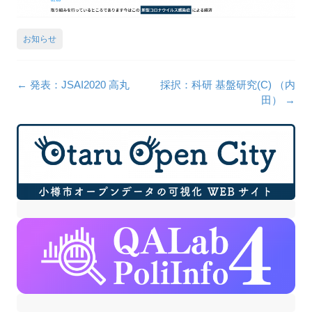
お知らせ
投
←
発表：JSAI2020 高丸
採択：科研 基盤研究(C) （内
稿
田）
→
ナ
ビ
ゲ
ー
シ
ョ
ン