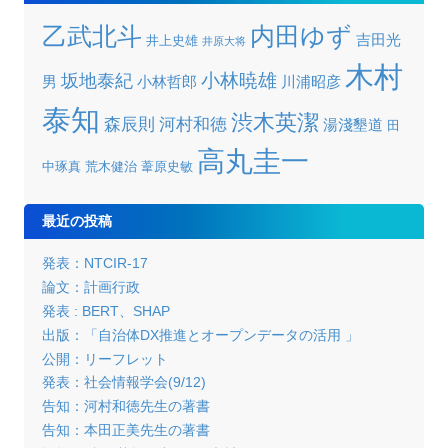
乙武北斗
内田ゆず
吉田光
井上史雄
井原大将
木村
小林暁雄
坂地泰紀
男
小林哲郎
川浦昭彦
泰知
渋木英潔
森辰則
河村和徳
湯淺墾道
田
高丸圭一
中琢真
荒木健治
葦原史敏
最近の投稿
発表：NTCIR-17
論文：計画行政
発表 : BERT、SHAP
出版：「自治体DX推進とオープンデータの活用 」
公開：リーフレット
発表：社会情報学会(9/12)
告知：河村和徳先生の著書
告知：本田正美先生の著書